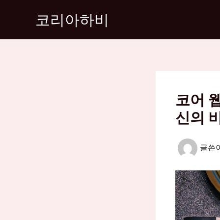
콘
코리아하비
텐
츠
로
건
너
뛰
코어 
기
신의 
글쓴