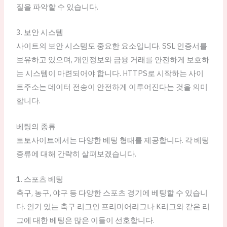
질을 파악할 수 있습니다.
3. 보안 시스템
사이트의 보안 시스템도 중요한 요소입니다. SSL 인증서를
보유하고 있으며, 개인정보와 금융 거래를 안전하게 보호하
는 시스템이 마련되어야 합니다. HTTPS로 시작하는 사이
트주소는 데이터 전송이 안전하게 이루어진다는 것을 의미
합니다.
베팅의 종류
토토사이트에서는 다양한 베팅 형태를 제공합니다. 각 베팅
종류에 대해 간략히 살펴보겠습니다.
1. 스포츠 베팅
축구, 농구, 야구 등 다양한 스포츠 경기에 베팅할 수 있습니
다. 인기 있는 축구 리그인 프리미어리그나 K리그와 같은 리
그에 대한 베팅은 많은 이들이 선호합니다.