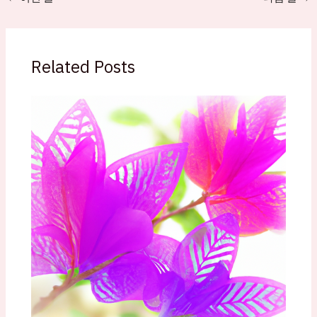
Related Posts