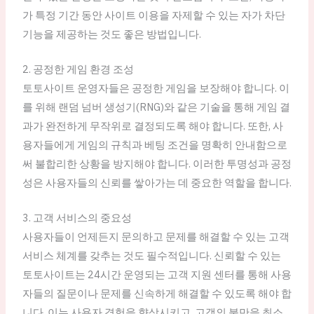
가 특정 기간 동안 사이트 이용을 자제할 수 있는 자가 차단
기능을 제공하는 것도 좋은 방법입니다.
2. 공정한 게임 환경 조성
토토사이트 운영자들은 공정한 게임을 보장해야 합니다. 이
를 위해 랜덤 넘버 생성기(RNG)와 같은 기술을 통해 게임 결
과가 완전하게 무작위로 결정되도록 해야 합니다. 또한, 사
용자들에게 게임의 규칙과 베팅 조건을 명확히 안내함으로
써 불합리한 상황을 방지해야 합니다. 이러한 투명성과 공정
성은 사용자들의 신뢰를 쌓아가는 데 중요한 역할을 합니다.
3. 고객 서비스의 중요성
사용자들이 언제든지 문의하고 문제를 해결할 수 있는 고객
서비스 체계를 갖추는 것도 필수적입니다. 신뢰할 수 있는
토토사이트는 24시간 운영되는 고객 지원 센터를 통해 사용
자들의 질문이나 문제를 신속하게 해결할 수 있도록 해야 합
니다. 이는 사용자 경험을 향상시키고, 고객의 불만을 최소