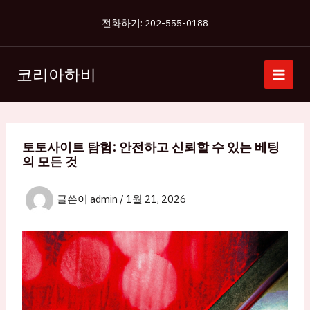
콘
전화하기: 202-555-0188
텐
츠
로
코리아하비
건
너
뛰
기
토토사이트 탐험: 안전하고 신뢰할 수 있는 베팅
의 모든 것
글쓴이
admin
/
1월 21, 2026