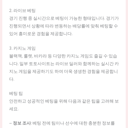
2. 라이브 베팅
경기 진행 중 실시간으로 베팅이 가능한 형태입니다. 경기가
진행되면서 상황에 따라 변동하는 배당률에 맞춰 베팅할 수
있어 흥미로운 경험을 제공합니다.
3. 카지노 게임
블랙잭, 룰렛, 바카라 등 다양한 카지노 게임도 즐길 수 있습
니다. 일부 토토사이트는 라이브 딜러와 함께하는 실시간 카
지노 게임을 제공하기도 하여 더욱 생생한 경험을 제공합니
다.
베팅 팁
안전하고 성공적인 베팅을 위해 다음과 같은 팁을 고려해 보
세요.
–
정보 조사
: 베팅 전에 팀이나 선수에 대한 충분한 정보를