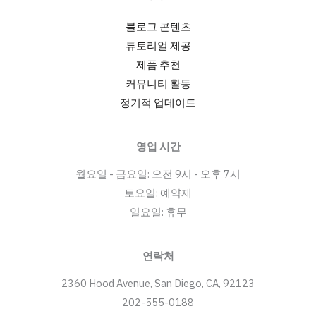
블로그 콘텐츠
튜토리얼 제공
제품 추천
커뮤니티 활동
정기적 업데이트
영업 시간
월요일 - 금요일: 오전 9시 - 오후 7시
토요일: 예약제
일요일: 휴무
연락처
2360 Hood Avenue, San Diego, CA, 92123
202-555-0188