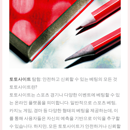
토토사이트
탐험: 안전하고 신뢰할 수 있는 베팅의 모든 것
토토사이트란?
토토사이트는 스포츠 경기나 다양한 이벤트에 베팅할 수 있
는 온라인 플랫폼을 의미합니다. 일반적으로 스포츠 베팅,
카지노 게임, 경마 등 다양한 형태의 베팅을 제공하는데, 이
를 통해 사용자들은 자신의 예측을 기반으로 이익을 추구할
수 있습니다. 하지만, 모든 토토사이트가 안전하거나 신뢰할