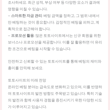
조사하세요. 최근 성적, 부상 여부 등 다양한 요소가 결과에
영향을 미칠 수 있습니다.
–
스마트한 자금 관리
: 베팅 금액을 정하고, 그 범위 내에서
만 베팅하는 것이 중요합니다. 감정적인 베팅을 피하고, 계
획적으로 접근해야 합니다.
–
프로모션 활용
: 많은 토토사이트에서는 신규 회원을 위한
보너스나 프로모션을 제공합니다. 이를 잘 활용하면 더 유리
한 조건으로 베팅을 시작할 수 있습니다.
안전하고 신뢰할 수 있는 토토사이트를 통해 베팅의 재미와
흥미를 만끽해 보세요.
토토사이트의 미래 전망
온라인 베팅 분야는 급속도로 변화하고 있으며, 이를 반영하
여 토토사이트의 발전 방향도 주목받고 있습니다. 특히 기술
의 발전과 함께 사용자 경험을 증진시키기 위한 다양한 시도
가 이루어지고 있습니다.