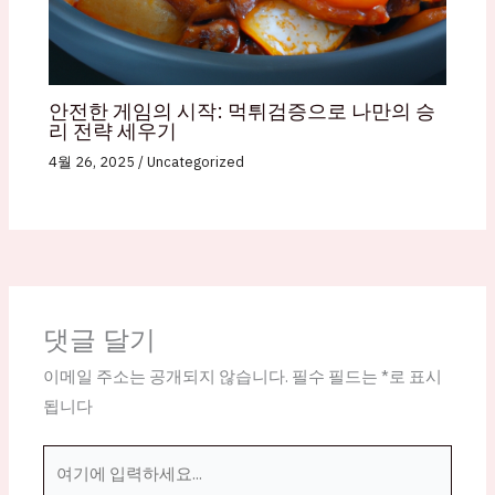
안전한 게임의 시작: 먹튀검증으로 나만의 승
리 전략 세우기
4월 26, 2025
/
Uncategorized
댓글 달기
이메일 주소는 공개되지 않습니다.
필수 필드는
*
로 표시
됩니다
여
기