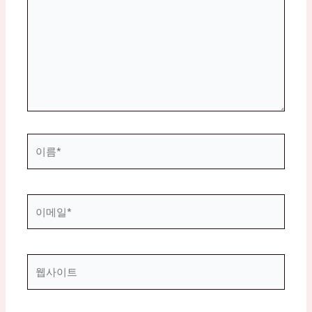
입
력
하
세
요...
이
름
*
이
메
일
*
웹
사
이