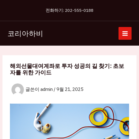
콘
전화하기: 202-555-0188
텐
츠
로
코리아하비
건
너
뛰
기
해외선물대여계좌로 투자 성공의 길 찾기: 초보
자를 위한 가이드
글쓴이
admin
/
9월 21, 2025