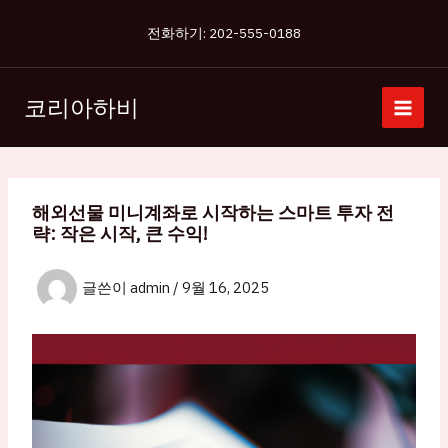
콘
전화하기: 202-555-0188
텐
츠
로
코리아하비
건
너
뛰
기
해외선물 미니계좌로 시작하는 스마트 투자 전
략: 작은 시작, 큰 수익!
글쓴이
admin
/
9월 16, 2025