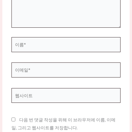
하
세
요...
이
름
*
이
메
일
*
웹
사
이
트
다음 번 댓글 작성을 위해 이 브라우저에 이름, 이메
일, 그리고 웹사이트를 저장합니다.