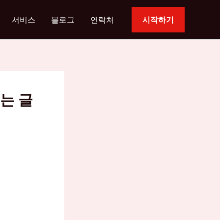
서비스
블로그
연락처
시작하기
는 글