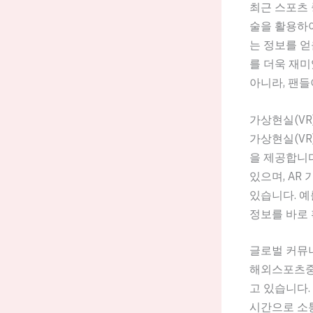
최근 스포츠 
술을 활용하여
는 정보를 얻
를 더욱 재미
아니라, 팬들
가상현실(VR
가상현실(VR
을 제공합니다
있으며, AR
있습니다. 예
정보를 바로 
글로벌 커뮤
해외스포츠중
고 있습니다.
시간으로 소통