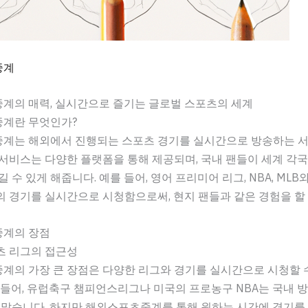
중계
계의 매력, 실시간으로 즐기는 글로벌 스포츠의 세계
계란 무엇인가?
계는 해외에서 진행되는 스포츠 경기를 실시간으로 방송하는 
서비스는 다양한 플랫폼을 통해 제공되며, 국내 팬들이 세계 각국
 수 있게 해줍니다. 예를 들어, 영어 프리미어 리그, NBA, MLB
 경기를 실시간으로 시청함으로써, 현지 팬들과 같은 경험을 할 
계의 장점
츠 리그의 접근성
계의 가장 큰 장점은 다양한 리그와 경기를 실시간으로 시청할 
 들어, 유럽축구 챔피언스리그나 미국의 프로농구 NBA는 국내 
 많습니다. 하지만 해외스포츠중계를 통해 원하는 시간에 경기를 