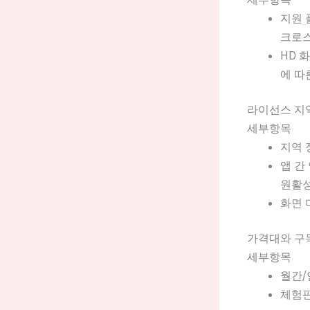
지원 
크로스
HD 
에 따
라이선스 지역
세부항목
지역 
앱 간
원활성
화면 
가격대와 구
세부항목
월간/
체험판