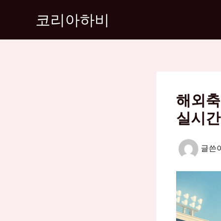
콘
코리아하비
텐
츠
로
건
너
뛰
해외축
기
실시간
글쓴