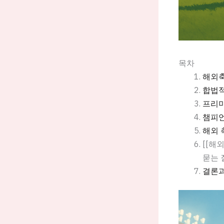
목차
해외축
합법적
프리미
챔피언
해외 
[[해
묻는 질
결론과