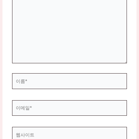
기
에
입
력
하
세
요...
이
름
*
이
메
일
*
웹