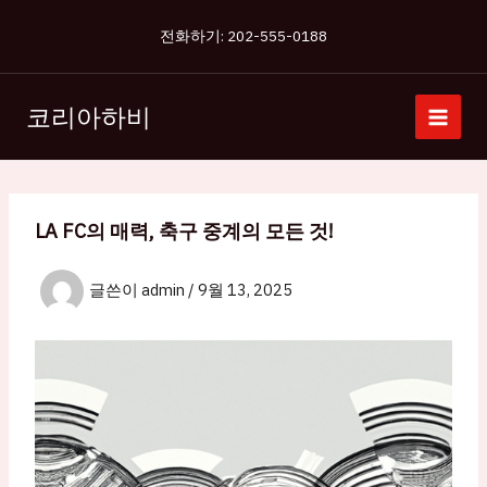
콘
전화하기: 202-555-0188
텐
츠
로
코리아하비
건
너
뛰
기
LA FC의 매력, 축구 중계의 모든 것!
글쓴이
admin
/
9월 13, 2025